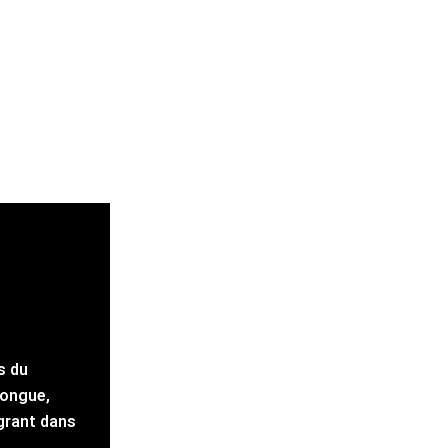
s du
longue,
égrant dans