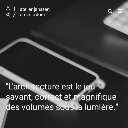
"L'architecture est le jeu
savant, correct et magnifique
des volumes sous la lumière."